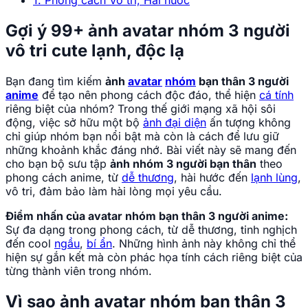
1. Phong cách Vô tri, Hài hước
Gợi ý 99+ ảnh avatar nhóm 3 người
vô tri cute lạnh, độc lạ
Bạn đang tìm kiếm
ảnh
avatar
nhóm
bạn thân 3 người
anime
để tạo nên phong cách độc đáo, thể hiện
cá tính
riêng biệt của nhóm? Trong thế giới mạng xã hội sôi
động, việc sở hữu một bộ
ảnh đại diện
ấn tượng không
chỉ giúp nhóm bạn nổi bật mà còn là cách để lưu giữ
những khoảnh khắc đáng nhớ. Bài viết này sẽ mang đến
cho bạn bộ sưu tập
ảnh nhóm 3 người bạn thân
theo
phong cách anime, từ
dễ thương
, hài hước đến
lạnh lùng
,
vô tri, đảm bảo làm hài lòng mọi yêu cầu.
Điểm nhấn của avatar nhóm bạn thân 3 người anime:
Sự đa dạng trong phong cách, từ dễ thương, tinh nghịch
đến cool
ngầu
,
bí ẩn
. Những hình ảnh này không chỉ thể
hiện sự gắn kết mà còn phác họa tính cách riêng biệt của
từng thành viên trong nhóm.
Vì sao ảnh avatar nhóm bạn thân 3