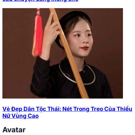
Vẻ Đẹp Dân Tộc Thái: Nét Trong Treo Của Thiếu
Nữ Vùng Cao
Avatar