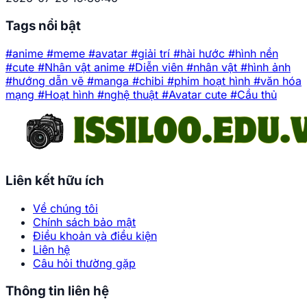
Tags nổi bật
#anime
#meme
#avatar
#giải trí
#hài hước
#hình nền
#cute
#Nhân vật anime
#Diễn viên
#nhân vật
#hình ảnh
#hướng dẫn vẽ
#manga
#chibi
#phim hoạt hình
#văn hóa
mạng
#Hoạt hình
#nghệ thuật
#Avatar cute
#Cầu thủ
Liên kết hữu ích
Về chúng tôi
Chính sách bảo mật
Điều khoản và điều kiện
Liên hệ
Câu hỏi thường gặp
Thông tin liên hệ