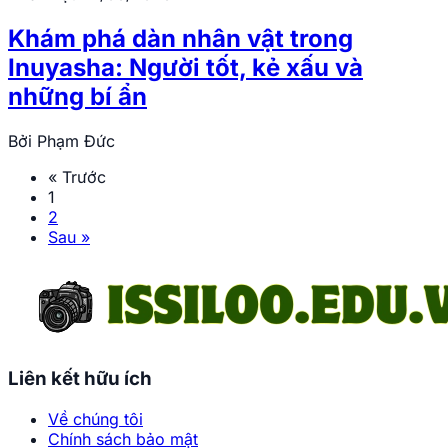
Khám phá dàn nhân vật trong
Inuyasha: Người tốt, kẻ xấu và
những bí ẩn
Bởi
Phạm Đức
« Trước
1
2
Sau »
Liên kết hữu ích
Về chúng tôi
Chính sách bảo mật