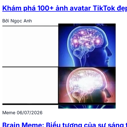
Khám phá 100+ ảnh avatar TikTok đẹ
Bởi
Ngọc Anh
Meme
06/07/2026
Brain Meme: Biểu tượng của sự sáng t