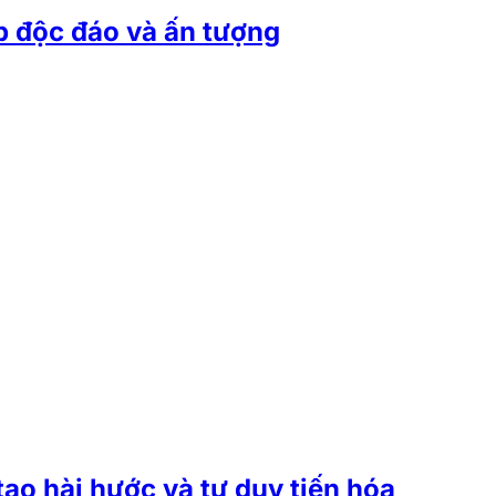
p độc đáo và ấn tượng
ạo hài hước và tư duy tiến hóa