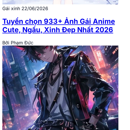
Gái xinh
22/06/2026
Tuyển chọn 933+ Ảnh Gái Anime
Cute, Ngầu, Xinh Đẹp Nhất 2026
Bởi
Phạm Đức