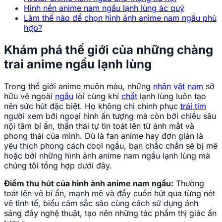
Hình nền anime nam ngầu lạnh lùng ác quỷ
Làm thế nào để chọn hình ảnh anime nam ngầu phù
hợp?
Khám phá thế giới của những chàng
trai anime ngầu lạnh lùng
Trong thế giới anime muôn màu, những
nhân vật
nam
sở
hữu vẻ ngoài
ngầu
lòi cùng khí
chất
lạnh lùng luôn tạo
nên sức hút đặc biệt. Họ không chỉ chinh phục
trái tim
người xem bởi ngoại hình ấn tượng mà còn bởi chiều sâu
nội tâm bí ẩn, thần thái tự tin toát lên từ ánh mắt và
phong thái của mình. Dù là fan anime hay đơn giản là
yêu thích phong cách cool ngầu, bạn chắc chắn sẽ bị mê
hoặc bởi những hình ảnh anime nam ngầu lạnh lùng mà
chúng tôi tổng hợp dưới đây.
Điểm thu hút của hình ảnh anime nam ngầu:
Thường
toát lên vẻ bí ẩn, mạnh mẽ và đầy cuốn hút qua từng nét
vẽ tinh tế, biểu cảm sắc sảo cùng cách sử dụng ánh
sáng đầy nghệ thuật, tạo nên những tác phẩm thị giác ấn