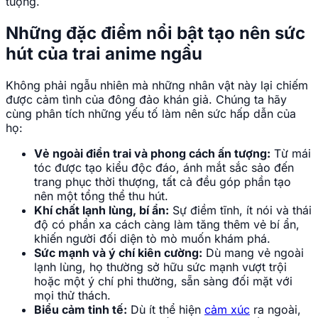
tượng.
Những đặc điểm nổi bật tạo nên sức
hút của trai anime ngầu
Không phải ngẫu nhiên mà những nhân vật này lại chiếm
được cảm tình của đông đảo khán giả. Chúng ta hãy
cùng phân tích những yếu tố làm nên sức hấp dẫn của
họ:
Vẻ ngoài điển trai và phong cách ấn tượng:
Từ mái
tóc được tạo kiểu độc đáo, ánh mắt sắc sảo đến
trang phục thời thượng, tất cả đều góp phần tạo
nên một tổng thể thu hút.
Khí chất lạnh lùng, bí ẩn:
Sự điềm tĩnh, ít nói và thái
độ có phần xa cách càng làm tăng thêm vẻ bí ẩn,
khiến người đối diện tò mò muốn khám phá.
Sức mạnh và ý chí kiên cường:
Dù mang vẻ ngoài
lạnh lùng, họ thường sở hữu sức mạnh vượt trội
hoặc một ý chí phi thường, sẵn sàng đối mặt với
mọi thử thách.
Biểu cảm tinh tế:
Dù ít thể hiện
cảm xúc
ra ngoài,