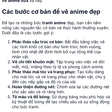
vẽ anime xưa
và nay.
Các bước cơ bản để vẽ anime đẹp
Để tạo ra những bức
tranh anime
đẹp, bạn cần nắm
vững các nguyên tắc cơ bản và thực hành thường xuyên.
Dưới đây là các bước gợi ý:
Phác thảo cấu trúc cơ bản:
Bắt đầu bằng việc vẽ
các hình khối cơ bản như hình tròn, hình vuông,
hình chữ nhật để định hình bố cục tổng thể của
nhân vật.
Vẽ chi tiết khuôn mặt:
Tập trung vào việc vẽ đôi
mắt, mũi, miệng theo tỷ lệ và phong cách anime.
Phác thảo mái tóc và trang phục:
Tạo kiểu dáng
cho mái tóc và vẽ trang phục cho nhân vật, chú ý
đến các nếp gấp và độ rủ của vải.
Hoàn thiện đường nét:
Chỉnh sửa lại các đường nét
cho sắc sảo và rõ ràng hơn.
Tô màu và đổ bóng:
Sử dụng bảng màu phù hợp và
kỹ thuật đổ bóng để tạo chiều sâu và sự sống động
cho bức tranh.