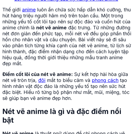
Thế giới
anime
luôn ẩn chứa sức hấp dẫn khó cưỡng, thu
hút hàng triệu người hâm mộ trên toàn cầu. Một trong
những yếu tố cốt lõi tạo nên sự độc đáo và cuốn hút của
anime chính là
nét vẽ anime
đặc trưng. Từ những đường
nét đơn giản đến phức tạp, mỗi nét vẽ đều góp phần thổi
hồn cho nhân vật và câu chuyện. Bài viết này sẽ đi sâu
vào phân tích từng khía cạnh của nét vẽ anime, từ lịch sử
hình thành, đặc điểm nhận dạng cho đến cách luyện tập
hiệu quả, đồng thời giới thiệu những mẫu tranh anime
đẹp mắt.
Điểm cốt lõi của nét vẽ anime:
Sự kết hợp hài hòa giữa
nét vẽ tròn trịa,
đôi
mắt to biểu cảm và
phong cách
tạo
hình nhân vật độc đáo là những yếu tố tạo nên sức hút
đặc biệt. Hiểu rõ từng bộ phận như mắt, mũi, miệng, tóc
sẽ giúp bạn vẽ anime đẹp hơn.
Nét vẽ anime là gì và đặc điểm nổi
bật
Nét vẽ anime
là thuật ngữ dùng để chỉ phong cách vẽ