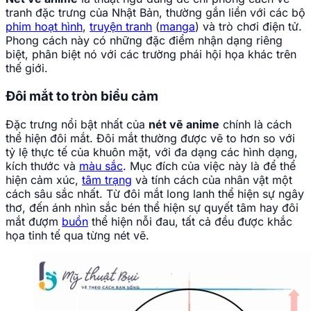
tranh đặc trưng của Nhật Bản, thường gắn liền với các bộ
phim hoạt hình
,
truyện tranh
(
manga
) và trò chơi điện tử.
Phong cách này có những đặc điểm nhận dạng riêng
biệt, phân biệt nó với các trường phái hội họa khác trên
thế giới.
Đôi mắt to tròn biểu cảm
Đặc trưng nổi bật nhất của
nét vẽ anime
chính là cách
thể hiện đôi mắt. Đôi mắt thường được vẽ to hơn so với
tỷ lệ thực tế của khuôn mặt, với đa dạng các hình dạng,
kích thước và
màu sắc
. Mục đích của việc này là để thể
hiện cảm xúc,
tâm trạng
và tính cách của nhân vật một
cách sâu sắc nhất. Từ đôi mắt long lanh thể hiện sự ngây
thơ, đến ánh nhìn sắc bén thể hiện sự quyết tâm hay đôi
mắt đượm
buồn
thể hiện nỗi đau, tất cả đều được khắc
họa tinh tế qua từng nét vẽ.