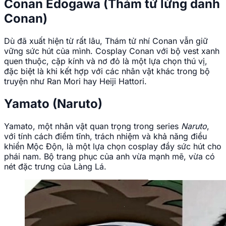
Conan Edogawa (Thám tử lừng danh
Conan)
Dù đã xuất hiện từ rất lâu, Thám tử nhí Conan vẫn giữ
vững sức hút của mình. Cosplay Conan với bộ vest xanh
quen thuộc, cặp kính và nơ đỏ là một lựa chọn thú vị,
đặc biệt là khi kết hợp với các nhân vật khác trong bộ
truyện như Ran Mori hay Heiji Hattori.
Yamato (Naruto)
Yamato, một nhân vật quan trọng trong series
Naruto
,
với tính cách điềm tĩnh, trách nhiệm và khả năng điều
khiển Mộc Độn, là một lựa chọn cosplay đầy sức hút cho
phái nam. Bộ trang phục của anh vừa mạnh mẽ, vừa có
nét đặc trưng của Làng Lá.