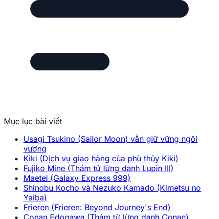
Mục lục bài viết
Usagi Tsukino (Sailor Moon) vẫn giữ vững ngôi
vương
Kiki (Dịch vụ giao hàng của phù thủy Kiki)
Fujiko Mine (Thám tử lừng danh Lupin III)
Maetel (Galaxy Express 999)
Shinobu Kocho và Nezuko Kamado (Kimetsu no
Yaiba)
Frieren (Frieren: Beyond Journey's End)
Conan Edogawa (Thám tử lừng danh Conan)