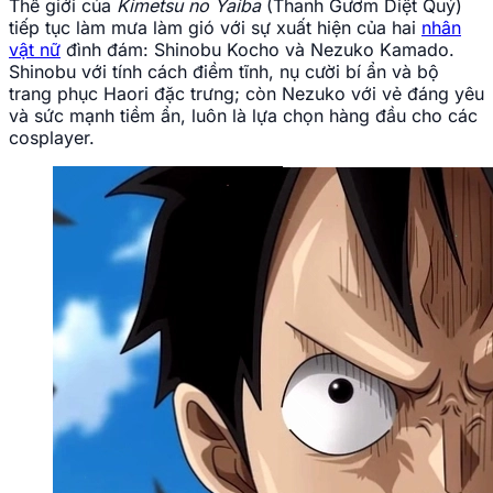
Thế giới của
Kimetsu no Yaiba
(Thanh Gươm Diệt Quỷ)
tiếp tục làm mưa làm gió với sự xuất hiện của hai
nhân
vật nữ
đình đám: Shinobu Kocho và Nezuko Kamado.
Shinobu với tính cách điềm tĩnh, nụ cười bí ẩn và bộ
trang phục Haori đặc trưng; còn Nezuko với vẻ đáng yêu
và sức mạnh tiềm ẩn, luôn là lựa chọn hàng đầu cho các
cosplayer.