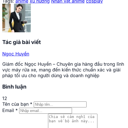
Tags:
anime
xu hướng
Nhân vật anime
cosplay
Tác giả bài viết
Ngọc Huyền
Giám đốc Ngọc Huyền – Chuyên gia hàng đầu trong lĩnh
vực máy rửa xe, mang đến kiến thức chuẩn xác và giải
pháp tối ưu cho người dùng và doanh nghiệp
Bình luận
12
Tên của bạn
*
Email
*