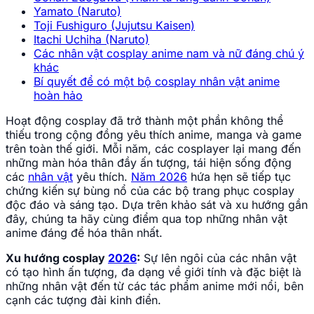
Yamato (Naruto)
Toji Fushiguro (Jujutsu Kaisen)
Itachi Uchiha (Naruto)
Các nhân vật cosplay anime nam và nữ đáng chú ý
khác
Bí quyết để có một bộ cosplay nhân vật anime
hoàn hảo
Hoạt động cosplay đã trở thành một phần không thể
thiếu trong cộng đồng yêu thích anime, manga và game
trên toàn thế giới. Mỗi năm, các cosplayer lại mang đến
những màn hóa thân đầy ấn tượng, tái hiện sống động
các
nhân vật
yêu thích.
Năm 2026
hứa hẹn sẽ tiếp tục
chứng kiến sự bùng nổ của các bộ trang phục cosplay
độc đáo và sáng tạo. Dựa trên khảo sát và xu hướng gần
đây, chúng ta hãy cùng điểm qua top những nhân vật
anime đáng để hóa thân nhất.
Xu hướng cosplay
2026
:
Sự lên ngôi của các nhân vật
có tạo hình ấn tượng, đa dạng về giới tính và đặc biệt là
những nhân vật đến từ các tác phẩm anime mới nổi, bên
cạnh các tượng đài kinh điển.