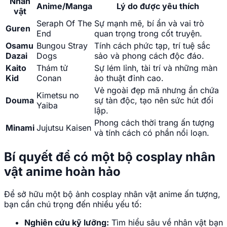
Nhân
Anime/Manga
Lý do được yêu thích
vật
Seraph Of The
Sự mạnh mẽ, bí ẩn và vai trò
Guren
End
quan trọng trong cốt truyện.
Osamu
Bungou Stray
Tính cách phức tạp, trí tuệ sắc
Dazai
Dogs
sảo và phong cách độc đáo.
Kaito
Thám tử
Sự lém lỉnh, tài trí và những màn
Kid
Conan
ảo thuật đỉnh cao.
Vẻ ngoài đẹp mã nhưng ẩn chứa
Kimetsu no
Douma
sự tàn độc, tạo nên sức hút đối
Yaiba
lập.
Phong cách thời trang ấn tượng
Minami
Jujutsu Kaisen
và tính cách có phần nổi loạn.
Bí quyết để có một bộ cosplay nhân
vật anime hoàn hảo
Để sở hữu một bộ ảnh cosplay nhân vật anime ấn tượng,
bạn cần chú trọng đến nhiều yếu tố:
Nghiên cứu kỹ lưỡng:
Tìm hiểu sâu về nhân vật bạn