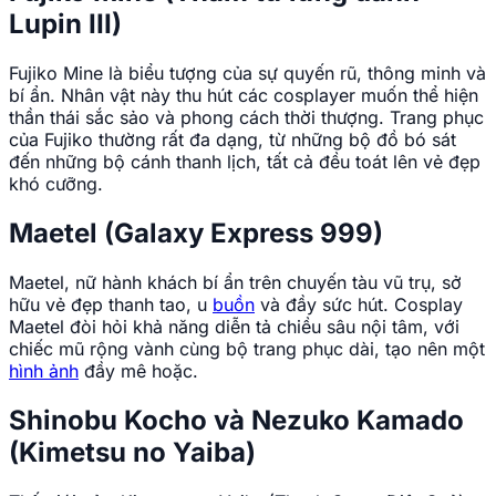
Lupin III)
Fujiko Mine là biểu tượng của sự quyến rũ, thông minh và
bí ẩn. Nhân vật này thu hút các cosplayer muốn thể hiện
thần thái sắc sảo và phong cách thời thượng. Trang phục
của Fujiko thường rất đa dạng, từ những bộ đồ bó sát
đến những bộ cánh thanh lịch, tất cả đều toát lên vẻ đẹp
khó cưỡng.
Maetel (Galaxy Express 999)
Maetel, nữ hành khách bí ẩn trên chuyến tàu vũ trụ, sở
hữu vẻ đẹp thanh tao, u
buồn
và đầy sức hút. Cosplay
Maetel đòi hỏi khả năng diễn tả chiều sâu nội tâm, với
chiếc mũ rộng vành cùng bộ trang phục dài, tạo nên một
hình ảnh
đầy mê hoặc.
Shinobu Kocho và Nezuko Kamado
(Kimetsu no Yaiba)