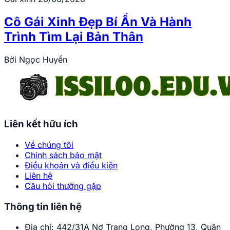
Cô Gái Xinh Đẹp Bí Ẩn Và Hành
Trình Tìm Lại Bản Thân
Bởi
Ngọc Huyền
Liên kết hữu ích
Về chúng tôi
Chính sách bảo mật
Điều khoản và điều kiện
Liên hệ
Câu hỏi thường gặp
Thông tin liên hệ
Địa chỉ:
442/31A Nơ Trang Long, Phường 13, Quận