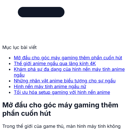
Mục lục bài viết
Mở đầu cho góc máy gaming thêm phần cuốn hút
Thế giới anime ngầu qua lăng kính 4K
Khám phá sự đa dạng của hình nền máy tính anime
ngầu
Những nhân vật anime biểu tượng cho sự ngầu
Hình nền máy tính anime ngầu nữ
Tối ưu hóa setup gaming với hình nền anime
Mở đầu cho góc máy gaming thêm
phần cuốn hút
Trong thế giới của game thủ, màn hình máy tính không