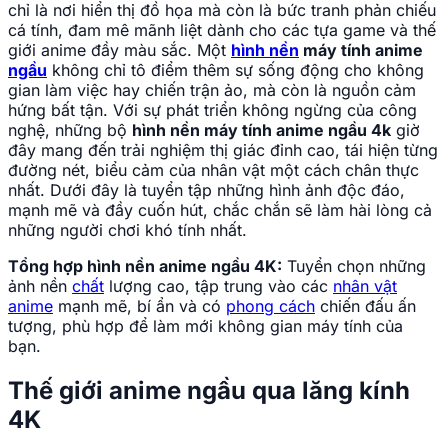
chỉ là nơi hiển thị đồ họa mà còn là bức tranh phản chiếu
cá tính, đam mê mãnh liệt dành cho các tựa game và thế
giới anime đầy màu sắc. Một
hình nền
máy tính anime
ngầu
không chỉ tô điểm thêm sự sống động cho không
gian làm việc hay chiến trận ảo, mà còn là nguồn cảm
hứng bất tận. Với sự phát triển không ngừng của công
nghệ, những bộ
hình nền máy tính anime ngầu 4k
giờ
đây mang đến trải nghiệm thị giác đỉnh cao, tái hiện từng
đường nét, biểu cảm của nhân vật một cách chân thực
nhất. Dưới đây là tuyển tập những hình ảnh độc đáo,
mạnh mẽ và đầy cuốn hút, chắc chắn sẽ làm hài lòng cả
những người chơi khó tính nhất.
Tổng hợp hình nền anime ngầu 4K:
Tuyển chọn những
ảnh nền
chất
lượng cao, tập trung vào các
nhân vật
anime
mạnh mẽ, bí ẩn và có
phong cách
chiến đấu ấn
tượng, phù hợp để làm mới không gian máy tính của
bạn.
Thế giới anime ngầu qua lăng kính
4K