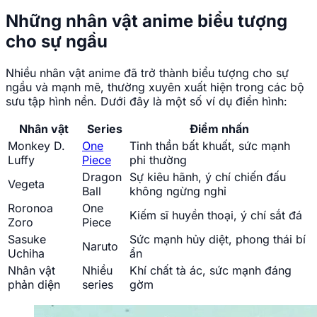
Những nhân vật anime biểu tượng
cho sự ngầu
Nhiều nhân vật anime đã trở thành biểu tượng cho sự
ngầu và mạnh mẽ, thường xuyên xuất hiện trong các bộ
sưu tập hình nền. Dưới đây là một số ví dụ điển hình:
Nhân vật
Series
Điểm nhấn
Monkey D.
One
Tinh thần bất khuất, sức mạnh
Luffy
Piece
phi thường
Dragon
Sự kiêu hãnh, ý chí chiến đấu
Vegeta
Ball
không ngừng nghỉ
Roronoa
One
Kiếm sĩ huyền thoại, ý chí sắt đá
Zoro
Piece
Sasuke
Sức mạnh hủy diệt, phong thái bí
Naruto
Uchiha
ẩn
Nhân vật
Nhiều
Khí chất tà ác, sức mạnh đáng
phản diện
series
gờm