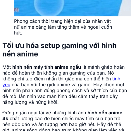
Phong cách thời trang hiện đại của nhân vật
nữ anime càng làm tăng thêm vẻ ngoài cuốn
hút.
Tối ưu hóa setup gaming với hình
nền anime
Một
hình nền máy tính anime ngầu
là mảnh ghép hoàn
hảo để hoàn thiện không gian gaming của bạn. Nó
không chỉ tạo điểm nhấn thị giác mà còn thể hiện
tình
yêu
của bạn với thế giới anime và game. Hãy chọn một
hình nền phản ánh đúng phong cách và sở thích của bạn
để mỗi lần nhìn vào màn hình đều cảm thấy tràn đầy
năng lượng và hứng khởi.
Đừng ngần ngại tải về những hình ảnh
hình nền anime
4k
chất lượng cao để biến chiếc máy tính của bạn trở
nên độc đáo và ấn tượng hơn bao giờ hết. Hãy để thế
giới anime sống động bao trùm không gian làm việc và