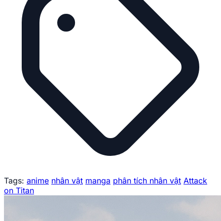
Tags:
anime
nhân vật
manga
phân tích nhân vật
Attack
on Titan