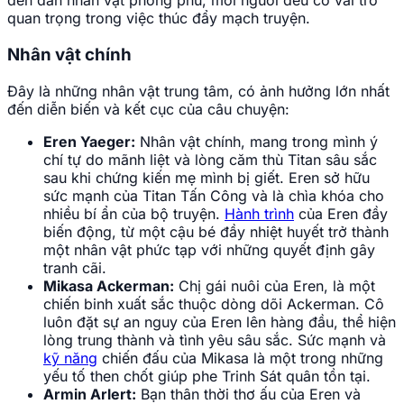
đến dàn nhân vật phong phú, mỗi người đều có vai trò
quan trọng trong việc thúc đẩy mạch truyện.
Nhân vật chính
Đây là những nhân vật trung tâm, có ảnh hưởng lớn nhất
đến diễn biến và kết cục của câu chuyện:
Eren Yaeger:
Nhân vật chính, mang trong mình ý
chí tự do mãnh liệt và lòng căm thù Titan sâu sắc
sau khi chứng kiến mẹ mình bị giết. Eren sở hữu
sức mạnh của Titan Tấn Công và là chìa khóa cho
nhiều bí ẩn của bộ truyện.
Hành trình
của Eren đầy
biến động, từ một cậu bé đầy nhiệt huyết trở thành
một nhân vật phức tạp với những quyết định gây
tranh cãi.
Mikasa Ackerman:
Chị gái nuôi của Eren, là một
chiến binh xuất sắc thuộc dòng dõi Ackerman. Cô
luôn đặt sự an nguy của Eren lên hàng đầu, thể hiện
lòng trung thành và tình yêu sâu sắc. Sức mạnh và
kỹ năng
chiến đấu của Mikasa là một trong những
yếu tố then chốt giúp phe Trinh Sát quân tồn tại.
Armin Arlert:
Bạn thân thời thơ ấu của Eren và