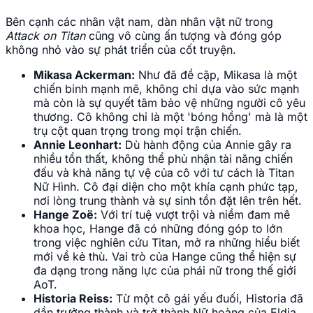
Bên cạnh các nhân vật nam, dàn nhân vật nữ trong
Attack on Titan
cũng vô cùng ấn tượng và đóng góp
không nhỏ vào sự phát triển của cốt truyện.
Mikasa Ackerman:
Như đã đề cập, Mikasa là một
chiến binh mạnh mẽ, không chỉ dựa vào sức mạnh
mà còn là sự quyết tâm bảo vệ những người cô yêu
thương. Cô không chỉ là một 'bóng hồng' mà là một
trụ cột quan trọng trong mọi trận chiến.
Annie Leonhart:
Dù hành động của Annie gây ra
nhiều tổn thất, không thể phủ nhận tài năng chiến
đấu và khả năng tự vệ của cô với tư cách là Titan
Nữ Hình. Cô đại diện cho một khía cạnh phức tạp,
nơi lòng trung thành và sự sinh tồn đặt lên trên hết.
Hange Zoë:
Với trí tuệ vượt trội và niềm đam mê
khoa học, Hange đã có những đóng góp to lớn
trong việc nghiên cứu Titan, mở ra những hiểu biết
mới về kẻ thù. Vai trò của Hange cũng thể hiện sự
đa dạng trong năng lực của phái nữ trong thế giới
AoT.
Historia Reiss:
Từ một cô gái yếu đuối, Historia đã
dần trưởng thành và trở thành Nữ hoàng của Eldia,