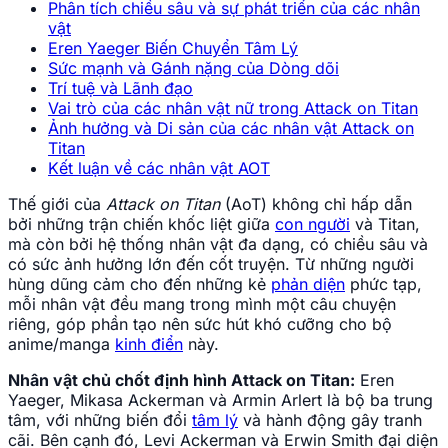
Phân tích chiều sâu và sự phát triển của các nhân
vật
Eren Yaeger Biến Chuyển Tâm Lý
Sức mạnh và Gánh nặng của Dòng dõi
Trí tuệ và Lãnh đạo
Vai trò của các nhân vật nữ trong Attack on Titan
Ảnh hưởng và Di sản của các nhân vật Attack on
Titan
Kết luận về các nhân vật AOT
Thế giới của
Attack on Titan
(AoT) không chỉ hấp dẫn
bởi những trận chiến khốc liệt giữa
con người
và Titan,
mà còn bởi hệ thống nhân vật đa dạng, có chiều sâu và
có sức ảnh hưởng lớn đến cốt truyện. Từ những người
hùng dũng cảm cho đến những kẻ
phản diện
phức tạp,
mỗi nhân vật đều mang trong mình một câu chuyện
riêng, góp phần tạo nên sức hút khó cưỡng cho bộ
anime/manga
kinh điển
này.
Nhân vật chủ chốt định hình Attack on Titan:
Eren
Yaeger, Mikasa Ackerman và Armin Arlert là bộ ba trung
tâm, với những biến đổi
tâm lý
và hành động gây tranh
cãi. Bên cạnh đó, Levi Ackerman và Erwin Smith đại diện