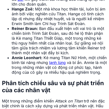
lớn cho đoàn quân.
Hange Zoë:
Một nhà khoa học thiên tài, luôn bị ám
ảnh bởi việc nghiên cứu Titan. Hange có tính cách
lập dị nhưng đầy nhiệt huyết, và là người kế nhiệm
Erwin Smith làm Chỉ huy Trinh Sát Đoàn.
Reiner Braun:
Ban đầu xuất hiện với vai trò là một
chiến binh Trinh Sát Đoàn, sau đó hé lộ thân phận
là Kẻ mang Titan Thiết Giáp, một trong những kẻ
thù nguy hiểm nhất của nhân loại. Sự giằng xé nội
tâm giữa trách nhiệm và lương tâm khiến Reiner trở
thành một nhân vật đầy bi kịch.
Annie Leonhart:
Kẻ mang Titan Nữ Hình, một chiến
binh tài năng nhưng
lạnh lùng
và bí ẩn. Annie là một
trong những nhân vật có động cơ phức tạp, hành
động của cô gây ra nhiều hậu quả nghiêm trọng.
Phân tích chiều sâu và sự phát triển
của các nhân vật
Một trong những điểm khiến
Attack on Titan
trở nên đặc
biệt chính là cách xây dựng và phát triển nhân vật. Hầu