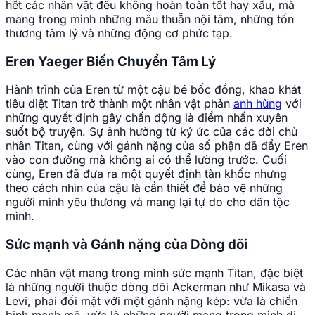
hết các nhân vật đều không hoàn toàn tốt hay xấu, mà
mang trong mình những mâu thuẫn nội tâm, những tổn
thương tâm lý và những động cơ phức tạp.
Eren Yaeger Biến Chuyển Tâm Lý
Hành trình của Eren từ một cậu bé bốc đồng, khao khát
tiêu diệt Titan trở thành một nhân vật phản
anh hùng
với
những quyết định gây chấn động là điểm nhấn xuyên
suốt bộ truyện. Sự ảnh hưởng từ ký ức của các đời chủ
nhân Titan, cùng với gánh nặng của số phận đã đẩy Eren
vào con đường mà không ai có thể lường trước. Cuối
cùng, Eren đã đưa ra một quyết định tàn khốc nhưng
theo cách nhìn của cậu là cần thiết để bảo vệ những
người mình yêu thương và mang lại tự do cho dân tộc
mình.
Sức mạnh và Gánh nặng của Dòng dõi
Các nhân vật mang trong mình sức mạnh Titan, đặc biệt
là những người thuộc dòng dõi Ackerman như Mikasa và
Levi, phải đối mặt với một gánh nặng kép: vừa là chiến
binh mạnh mẽ, vừa là những người mang trong mình di