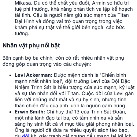
Mikasa. Dù có thể chất yếu đuối, Armin sở hữu trí
tuệ phi thường, khả năng phân tích và lập kế hoạch
tài tình. Cậu là người nắm giữ sức mạnh của Titan
Đại Hình và đóng vai trò quan trọng trong việc
khám phá sự thật về thế giới bên ngoài các bức
tường.
Nhân vật phụ nổi bật
Bên cạnh bộ ba chính, còn có rất nhiều nhân vật phụ
đóng góp quan trọng vào câu chuyện:
Levi Ackerman:
Được mệnh danh là 'Chiến binh
mạnh nhất nhân loại', đội trưởng Levi của Đội Đặc
Nhiệm Trinh Sát là biểu tượng của sức mạnh, kỷ luật
và sự tàn nhẫn đối với Titan. Cuộc đời của Levi gắn
liền với những mất mát và sự hy sinh, nhưng tinh
thần chiến đấu của anh luôn là nguồn cảm hứng.
Erwin Smith:
Chỉ huy thứ 13 của Trinh Sát Đoàn,
một nhà lãnh đạo tài ba, có tầm nhìn xa và sẵn
sàng hy sinh tất cả vì mục tiêu giải phóng nhân loại.
Ông là người đã đưa ra nhiều quyết sách táo bạo,
dù
đôi
khi gây tranh cãi nhưng đều mang lại lợi ích