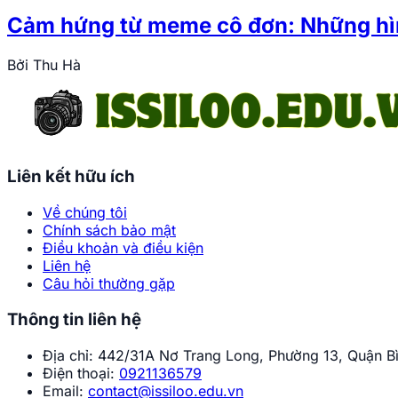
Cảm hứng từ meme cô đơn: Những hìn
Bởi
Thu Hà
Liên kết hữu ích
Về chúng tôi
Chính sách bảo mật
Điều khoản và điều kiện
Liên hệ
Câu hỏi thường gặp
Thông tin liên hệ
Địa chỉ:
442/31A Nơ Trang Long, Phường 13, Quận Bì
Điện thoại:
0921136579
Email:
contact@issiloo.edu.vn