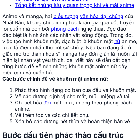
Tổng kết những lưu ý quan trọng khi vẽ mặt anime
Anime và manga, hai
biểu tượng
văn hóa đại chúng
của
Nhật Bản, không chỉ chinh phục khán giả qua cốt truyện
lôi cuốn mà còn bởi
phong cách
nghệ thuật độc đáo,
đặc biệt là hình ảnh các nhân vật sống động. Trong đó,
việc tạo hình khuôn mặt, đặc biệt là khuôn mặt
nữ
anime,
luôn là điểm nhấn thu hút sự chú ý. Nếu bạn đang ấp ủ
giấc mơ trở thành họa sĩ manga hay đơn giản là muốn tái
hiện lại nhân vật yêu thích, bài viết này sẽ dẫn dắt bạn
từng bước để vẽ nên những khuôn mặt anime nữ đầy
biểu cảm và cuốn hút.
Các bước chính để vẽ khuôn mặt anime nữ:
Phác thảo hình dạng cơ bản của đầu và khuôn mặt.
Vẽ các đường định vị cho mắt, mũi, miệng và tai.
Chi tiết hóa
đôi
mắt, mũi, miệng theo phong cách
anime.
Vẽ thêm tóc và các chi tiết phụ.
Xóa bỏ các đường nét thừa và hoàn thiện bản vẽ.
Bước đầu tiên phác thảo cấu trúc