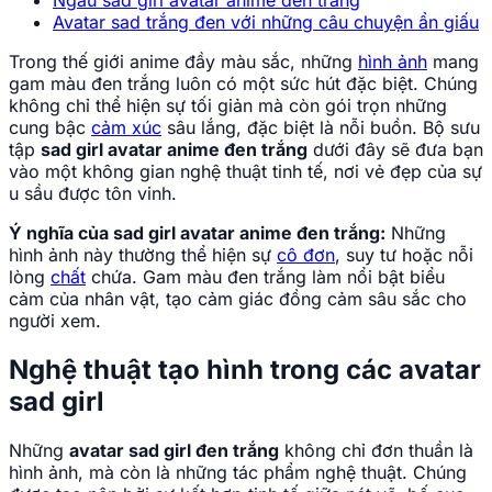
Ngầu sad girl avatar anime đen trắng
Avatar sad trắng đen với những câu chuyện ẩn giấu
Trong thế giới anime đầy màu sắc, những
hình ảnh
mang
gam màu đen trắng luôn có một sức hút đặc biệt. Chúng
không chỉ thể hiện sự tối giản mà còn gói trọn những
cung bậc
cảm xúc
sâu lắng, đặc biệt là nỗi buồn. Bộ sưu
tập
sad girl avatar anime đen trắng
dưới đây sẽ đưa bạn
vào một không gian nghệ thuật tinh tế, nơi vẻ đẹp của sự
u sầu được tôn vinh.
Ý nghĩa của sad girl avatar anime đen trắng:
Những
hình ảnh này thường thể hiện sự
cô đơn
, suy tư hoặc nỗi
lòng
chất
chứa. Gam màu đen trắng làm nổi bật biểu
cảm của nhân vật, tạo cảm giác đồng cảm sâu sắc cho
người xem.
Nghệ thuật tạo hình trong các avatar
sad girl
Những
avatar sad girl đen trắng
không chỉ đơn thuần là
hình ảnh, mà còn là những tác phẩm nghệ thuật. Chúng