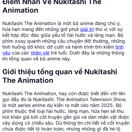
Điểm Nhấn Về Nukitashi The
Animation
Nukitashi The Animation là một bộ anime đáng chú ý,
hứa hẹn mang đến những giờ phút
giải trí
thú vị với sự
kết hợp độc đáo giữa yếu tố hài hước và lãng mạn. Bộ
phim xoay quanh những câu chuyện đời thường, những
tình huống dở khóc dở cười và hành trình tìm kiếm
tình
yêu
của các
nhân vật
trẻ tuổi. Dưới đây là những thông
tin tổng quan về bộ anime này.
Giới thiệu tổng quan về Nukitashi
The Animation
Nukitashi The Animation, hay còn được biết đến với tên
gọi đầy đủ là Nukitashi: The Animation Television Show,
là một series anime dự kiến ra mắt vào năm 2025. Bộ
phim thuộc thể loại hài hước, lãng mạn, hứa hẹn sẽ thu
hút khán giả bởi cốt truyện gần gũi và dàn nhân vật được
xây dựng có chiều sâu. Dù thông tin chi tiết về cốt truyện
chưa được tiết lộ hoàn toàn, nhưng những gì đã hé lộ