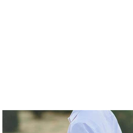
Ngô Lỗi hành trình từ sao nhí tài
năng đến nam thần