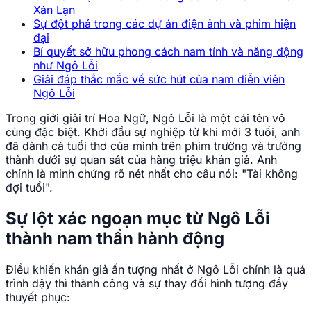
Sự đột phá trong các dự án điện ảnh và phim hiện
đại
Bí quyết sở hữu phong cách nam tính và năng động
như Ngô Lỗi
Giải đáp thắc mắc về sức hút của nam diễn viên
Ngô Lỗi
Trong giới giải trí Hoa Ngữ, Ngô Lỗi là một cái tên vô
cùng đặc biệt. Khởi đầu sự nghiệp từ khi mới 3 tuổi, anh
đã dành cả tuổi thơ của mình trên phim trường và trưởng
thành dưới sự quan sát của hàng triệu khán giả. Anh
chính là minh chứng rõ nét nhất cho câu nói: "Tài không
đợi tuổi".
Sự lột xác ngoạn mục từ Ngô Lỗi
thành nam thần hành động
Điều khiến khán giả ấn tượng nhất ở Ngô Lỗi chính là quá
trình dậy thì thành công và sự thay đổi hình tượng đầy
thuyết phục:
Nền tảng diễn xuất dày dặn:
Với hơn 20 năm kinh