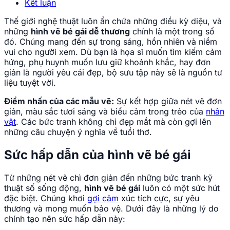
Kết luận
Thế giới nghệ thuật luôn ẩn chứa những điều kỳ diệu, và
những
hình vẽ bé gái dễ thương
chính là một trong số
đó. Chúng mang đến sự trong sáng, hồn nhiên và niềm
vui cho người xem. Dù bạn là họa sĩ muốn tìm kiếm cảm
hứng, phụ huynh muốn lưu giữ khoảnh khắc, hay đơn
giản là người yêu cái đẹp, bộ sưu tập này sẽ là nguồn tư
liệu tuyệt vời.
Điểm nhấn của các mẫu vẽ:
Sự kết hợp giữa nét vẽ đơn
giản, màu sắc tươi sáng và biểu cảm trong trẻo của
nhân
vật
. Các bức tranh không chỉ đẹp mắt mà còn gợi lên
những câu chuyện ý nghĩa về tuổi thơ.
Sức hấp dẫn của hình vẽ bé gái
Từ những nét vẽ chì đơn giản đến những bức tranh kỹ
thuật số sống động,
hình vẽ bé gái
luôn có một sức hút
đặc biệt. Chúng khơi
gợi cảm
xúc tích cực, sự yêu
thương và mong muốn bảo vệ. Dưới đây là những lý do
chính tạo nên sức hấp dẫn này: