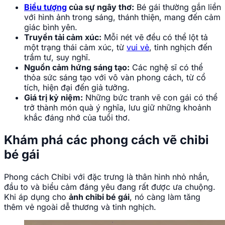
Biểu tượng
của sự ngây thơ:
Bé gái thường gắn liền
với hình ảnh trong sáng, thánh thiện, mang đến cảm
giác bình yên.
Truyền tải cảm xúc:
Mỗi nét vẽ đều có thể lột tả
một trạng thái cảm xúc, từ
vui vẻ
, tinh nghịch đến
trầm tư, suy nghĩ.
Nguồn cảm hứng sáng tạo:
Các nghệ sĩ có thể
thỏa sức sáng tạo với vô vàn phong cách, từ cổ
tích, hiện đại đến giả tưởng.
Giá trị kỷ niệm:
Những bức tranh vẽ con gái có thể
trở thành món quà ý nghĩa, lưu giữ những khoảnh
khắc đáng nhớ của tuổi thơ.
Khám phá các phong cách vẽ chibi
bé gái
Phong cách Chibi với đặc trưng là thân hình nhỏ nhắn,
đầu to và biểu cảm đáng yêu đang rất được ưa chuộng.
Khi áp dụng cho
ảnh chibi bé gái
, nó càng làm tăng
thêm vẻ ngoài dễ thương và tinh nghịch.