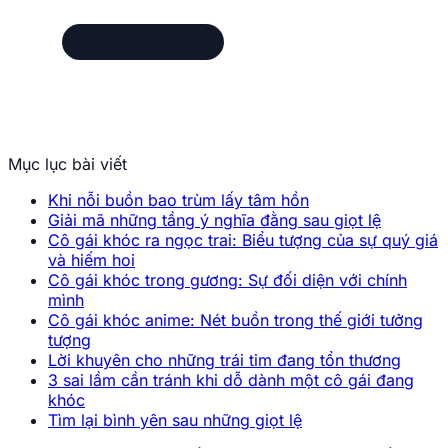
Mục lục bài viết
Khi nỗi buồn bao trùm lấy tâm hồn
Giải mã những tầng ý nghĩa đằng sau giọt lệ
Cô gái khóc ra ngọc trai: Biểu tượng của sự quý giá
và hiếm hoi
Cô gái khóc trong gương: Sự đối diện với chính
mình
Cô gái khóc anime: Nét buồn trong thế giới tưởng
tượng
Lời khuyên cho những trái tim đang tổn thương
3 sai lầm cần tránh khi dỗ dành một cô gái đang
khóc
Tìm lại bình yên sau những giọt lệ