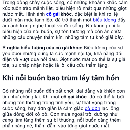
Trong dòng chảy cuộc sống, có những khoảnh khắc cảm
xúc tuôn trào mãnh liệt, biểu hiện rõ nhất qua những giọt
nước mắt. Hình ảnh
cô gái
khóc
, đặc biệt là khi rơi lệ
dưới màn mưa lạnh lẽo, đã trở thành một
biểu tượng
đầy
ám ảnh trong nghệ thuật và đời sống. Nó không chỉ là
biểu hiện của nỗi buồn, sự tổn thương mà còn ẩn chứa
những câu chuyện thầm kín, những tâm tư khó giãi bày.
Ý nghĩa biểu tượng của cô gái khóc:
Biểu tượng của sự
yếu đuối nhưng cũng là sức mạnh nội tại, khả năng đối
diện và vượt qua nỗi đau. Giọt nước mắt có thể là sự giải
tỏa, sự chấp nhận hoặc là lời cầu cứu thầm lặng.
Khi nỗi buồn bao trùm lấy tâm hồn
Có những nỗi buồn đến bất chợt, dai dẳng và khiến con
tim như chùng lại. Khi một
cô gái khóc
, đó có thể là bởi
những tổn thương trong tình yêu, sự thất vọng trong
cuộc sống, hay đơn giản là cảm giác
cô đơn
lạc lõng
giữa dòng đời xô bồ. Cơn mưa ngoài trời dường như
càng làm tăng thêm sự bi thương, nỗi buồn càng thêm
phần nặng nề, thấm đẫm vào từng giọt nước mắt.