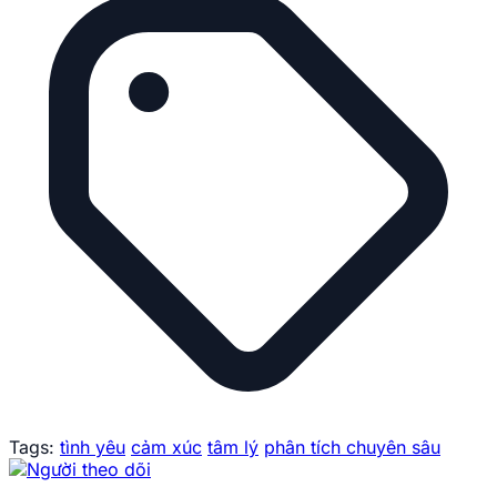
Tags:
tình yêu
cảm xúc
tâm lý
phân tích chuyên sâu