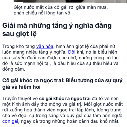
Giọt nước mắt của cô gái rơi giữa màn mưa,
phản chiếu nỗi lòng tan vỡ.
Giải mã những tầng ý nghĩa đằng
sau giọt lệ
Trong kho tàng
văn hóa
, hình ảnh giọt lệ của phái nữ
luôn mang nhiều tầng ý nghĩa.
Đôi
khi, nó là biểu hiện
của sự yếu đuối cần được che chở, nhưng cũng có lúc,
đó là sức mạnh nội tại, là dấu hiệu của sự thấu hiểu và
đồng cảm.
Cô gái khóc ra ngọc trai: Biểu tượng của sự quý
giá và hiếm hoi
Truyền thuyết về
cô gái khóc ra ngọc trai
đã tô vẽ nên
một hình ảnh đầy thơ mộng và giá trị. Mỗi giọt nước mắt
rơi xuống hóa thành viên ngọc trai lấp lánh, tượng trưng
cho vẻ đẹp, sự trong sáng và quý giá của tâm hồn người
con gái
, ngay cả trong những hoàn cảnh đau khổ nhất.