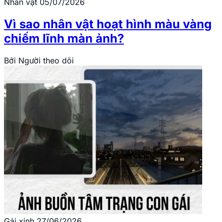
Nhân vật
05/07/2026
Vì sao nhân vật hoạt hình màu vàng
chiếm lĩnh màn ảnh?
Bởi
Người theo dõi
Gái xinh
27/06/2026