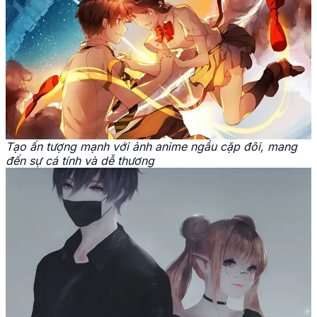
Tạo ấn tượng mạnh với ảnh anime ngầu cặp đôi, mang
đến sự cá tính và dễ thương