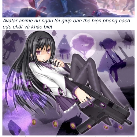
Avatar anime nữ ngầu lòi giúp bạn thể hiện phong cách
cực chất và khác biệt