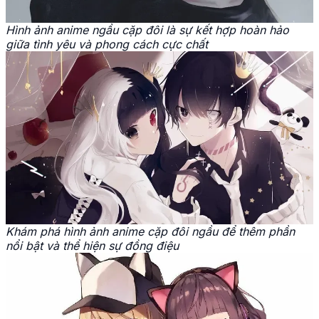
Hình ảnh anime ngầu cặp đôi là sự kết hợp hoàn hảo
giữa tình yêu và phong cách cực chất
Khám phá hình ảnh anime cặp đôi ngầu để thêm phần
nổi bật và thể hiện sự đồng điệu