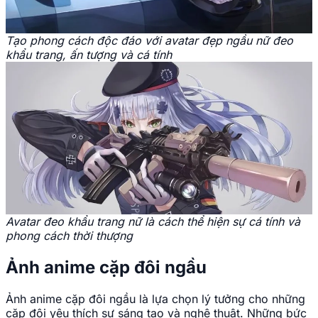
Tạo phong cách độc đáo với avatar đẹp ngầu nữ đeo
khẩu trang, ấn tượng và cá tính
Avatar đeo khẩu trang nữ là cách thể hiện sự cá tính và
phong cách thời thượng
Ảnh anime cặp đôi ngầu
Ảnh anime cặp đôi ngầu là lựa chọn lý tưởng cho những
cặp đôi yêu thích sự sáng tạo và nghệ thuật. Những bức