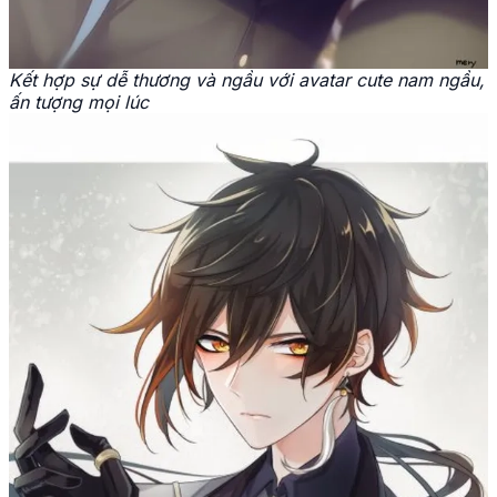
Kết hợp sự dễ thương và ngầu với avatar cute nam ngầu,
ấn tượng mọi lúc