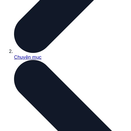
Chuyên mục