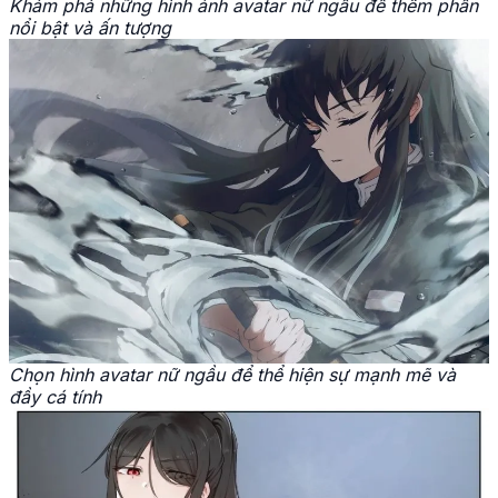
Khám phá những hình ảnh avatar nữ ngầu để thêm phần
nổi bật và ấn tượng
Chọn hình avatar nữ ngầu để thể hiện sự mạnh mẽ và
đầy cá tính