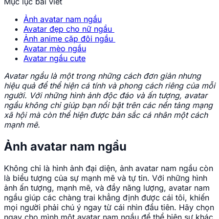
Mục lục bài viết
Ảnh avatar nam ngầu
Avatar đẹp cho nữ ngầu
Ảnh anime cặp đôi ngầu
Avatar mèo ngầu
Avatar ngầu cute
Avatar ngầu là một trong những cách đơn giản nhưng
hiệu quả để thể hiện cá tính và phong cách riêng của mỗi
người. Với những hình ảnh độc đáo và ấn tượng, avatar
ngầu không chỉ giúp bạn nổi bật trên các nền tảng mạng
xã hội mà còn thể hiện được bản sắc cá nhân một cách
mạnh mẽ.
Ảnh avatar nam ngầu
Không chỉ là hình ảnh đại diện, ảnh avatar nam ngầu còn
là biểu tượng của sự mạnh mẽ và tự tin. Với những hình
ảnh ấn tượng, mạnh mẽ, và đầy năng lượng, avatar nam
ngầu giúp các chàng trai khẳng định được cái tôi, khiến
mọi người phải chú ý ngay từ cái nhìn đầu tiên. Hãy chọn
ngay cho mình một avatar nam ngầu để thể hiện sự khác