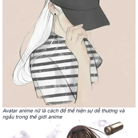
Avatar anime nữ là cách để thể hiện sự dễ thương và
ngầu trong thế giới anime