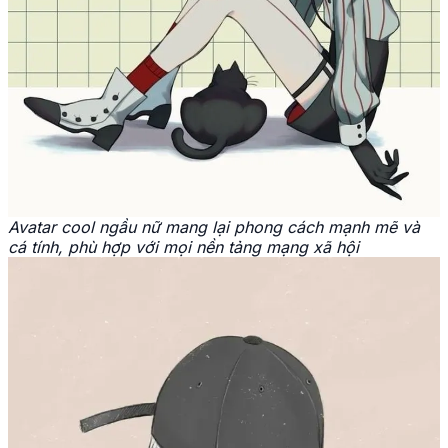
Avatar cool ngầu nữ mang lại phong cách mạnh mẽ và
cá tính, phù hợp với mọi nền tảng mạng xã hội