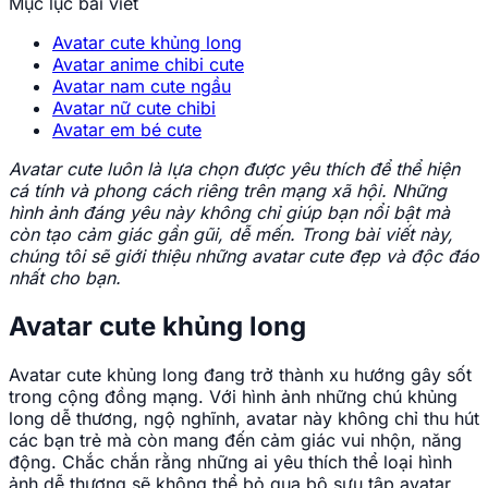
Mục lục bài viết
Avatar cute khủng long
Avatar anime chibi cute
Avatar nam cute ngầu
Avatar nữ cute chibi
Avatar em bé cute
Avatar cute luôn là lựa chọn được yêu thích để thể hiện
cá tính và phong cách riêng trên mạng xã hội. Những
hình ảnh đáng yêu này không chỉ giúp bạn nổi bật mà
còn tạo cảm giác gần gũi, dễ mến. Trong bài viết này,
chúng tôi sẽ giới thiệu những avatar cute đẹp và độc đáo
nhất cho bạn.
Avatar cute khủng long
Avatar cute khủng long đang trở thành xu hướng gây sốt
trong cộng đồng mạng. Với hình ảnh những chú khủng
long dễ thương, ngộ nghĩnh, avatar này không chỉ thu hút
các bạn trẻ mà còn mang đến cảm giác vui nhộn, năng
động. Chắc chắn rằng những ai yêu thích thể loại hình
ảnh dễ thương sẽ không thể bỏ qua bộ sưu tập avatar