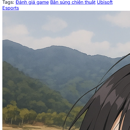
Tags:
Đánh giá game
Bắn súng chiến thuật
Ubisoft
Esports