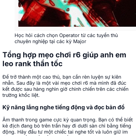
Học hỏi cách chọn Operator từ các tuyển thủ
chuyên nghiệp tại các kỳ Major
Tổng hợp mẹo chơi r6 giúp anh em
leo rank thần tốc
Để trở thành một cao thủ, bạn cần rèn luyện sự kiên
nhẫn. Sau đây là một vài mẹo chơi r6 mà mình đã đúc
kết được sau hàng nghìn giờ chinh chiến trên các chiến
trường khốc liệt.
Kỹ năng lắng nghe tiếng động và đọc bản đồ
Âm thanh trong game cực kỳ quan trọng. Bạn có thể biết
kẻ địch đang bò trên trần hay đi dưới sàn chỉ bằng tiếng
động. Hãy đầu tư một chiếc tai nghe tốt và luôn giữ im