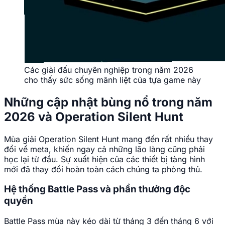
Các giải đấu chuyên nghiệp trong năm 2026
cho thấy sức sống mãnh liệt của tựa game này
Những cập nhật bùng nổ trong năm
2026 và Operation Silent Hunt
Mùa giải Operation Silent Hunt mang đến rất nhiều thay
đổi về meta, khiến ngay cả những lão làng cũng phải
học lại từ đầu. Sự xuất hiện của các thiết bị tàng hình
mới đã thay đổi hoàn toàn cách chúng ta phòng thủ.
Hệ thống Battle Pass và phần thưởng độc
quyền
Battle Pass mùa này kéo dài từ tháng 3 đến tháng 6 với