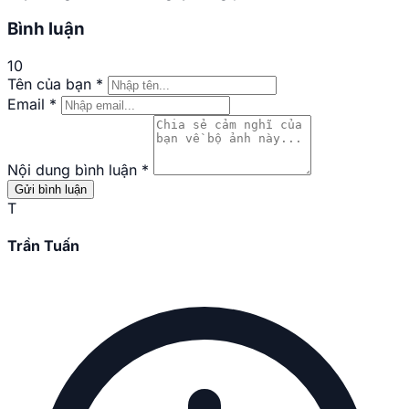
Bình luận
10
Tên của bạn
*
Email
*
Nội dung bình luận
*
Gửi bình luận
T
Trần Tuấn