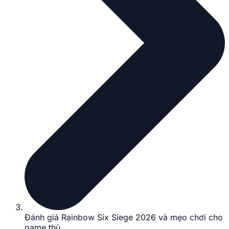
Đánh giá Rainbow Six Siege 2026 và mẹo chơi cho
game thủ