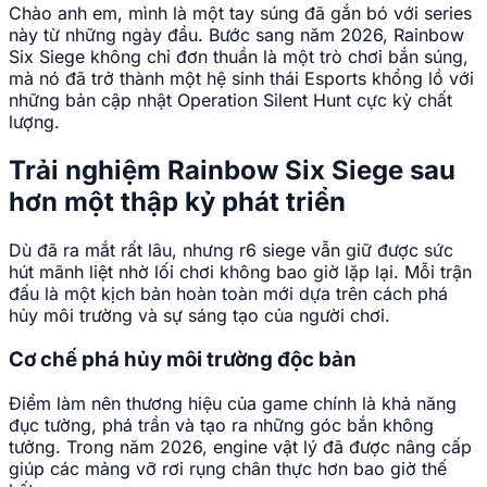
Chào anh em, mình là một tay súng đã gắn bó với series
này từ những ngày đầu. Bước sang năm 2026, Rainbow
Six Siege không chỉ đơn thuần là một trò chơi bắn súng,
mà nó đã trở thành một hệ sinh thái Esports khổng lồ với
những bản cập nhật Operation Silent Hunt cực kỳ chất
lượng.
Trải nghiệm Rainbow Six Siege sau
hơn một thập kỷ phát triển
Dù đã ra mắt rất lâu, nhưng r6 siege vẫn giữ được sức
hút mãnh liệt nhờ lối chơi không bao giờ lặp lại. Mỗi trận
đấu là một kịch bản hoàn toàn mới dựa trên cách phá
hủy môi trường và sự sáng tạo của người chơi.
Cơ chế phá hủy môi trường độc bản
Điểm làm nên thương hiệu của game chính là khả năng
đục tường, phá trần và tạo ra những góc bắn không
tưởng. Trong năm 2026, engine vật lý đã được nâng cấp
giúp các mảng vỡ rơi rụng chân thực hơn bao giờ thế