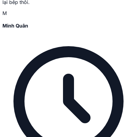
lại bếp thôi.
M
Minh Quân