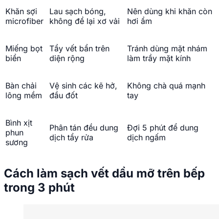
Khăn sợi
Lau sạch bóng,
Nên dùng khi khăn còn
microfiber
không để lại xơ vải
hơi ẩm
Miếng bọt
Tẩy vết bẩn trên
Tránh dùng mặt nhám
biển
diện rộng
làm trầy mặt kính
Bàn chải
Vệ sinh các kẽ hở,
Không chà quá mạnh
lông mềm
đầu đốt
tay
Bình xịt
Phân tán đều dung
Đợi 5 phút để dung
phun
dịch tẩy rửa
dịch ngấm
sương
Cách làm sạch vết dầu mỡ trên bếp
trong 3 phút