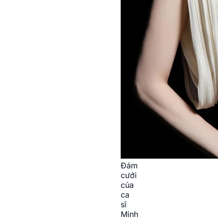
Đám
cưới
của
ca
sĩ
Minh