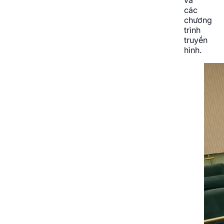
và
các
chương
trình
truyền
hình.