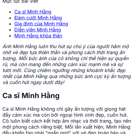
Mục lục bài viết
Ca sĩ Minh Hằng
Đám cưới Minh Hằng
Gia đình của Minh Hằng
Diễn viên Minh Hằng
Minh Hằng khỏa thân
Ảnh Minh Hằng luôn thu hút sự chú ý của người hâm mộ
nhờ vẻ đẹp tựa thiên thần và phong cách thời trang ấn
tượng. Mỗi bức ảnh của cô không chỉ thể hiện sự quyến
rũ, mà còn mang đến những cảm xúc mạnh mẽ và sự
tươi mới. Cùng chiêm ngưỡng những khoảnh khắc đẹp
nhất của Minh Hằng qua những bức ảnh cực kỳ ấn tượng
và cuốn hút ngay dưới đây!
Ca sĩ Minh Hằng
Ca sĩ Minh Hằng không chỉ gây ấn tượng với giọng hát
đầy cảm xúc mà còn bởi ngoại hình xinh đẹp, cuốn hút.
Cô luôn biết cách kết hợp âm nhạc và thời trang, tạo nên
một phong cách riêng biệt. Mỗi lần xuất hiện, Minh Hằng
đều khiến fan phải "ngẩn ngơ" với vẻ đẹp hoàn hảo và