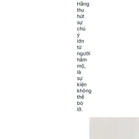
Hằng
thu
hút
sự
chú
ý
lớn
từ
người
hâm
mộ,
là
sự
kiện
không
thể
bỏ
lỡ.