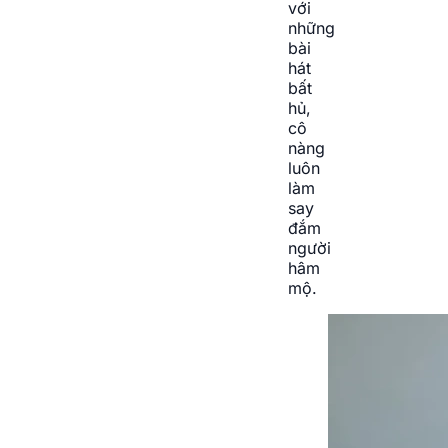
với
những
bài
hát
bất
hủ,
cô
nàng
luôn
làm
say
đắm
người
hâm
mộ.