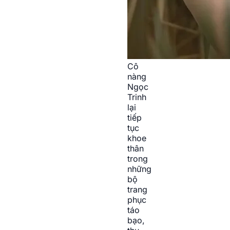
Cô
nàng
Ngọc
Trinh
lại
tiếp
tục
khoe
thân
trong
những
bộ
trang
phục
táo
bạo,