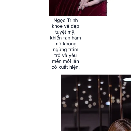
Ngọc Trinh
khoe vẻ đẹp
tuyệt mỹ,
khiến fan hâm
mộ không
ngừng trầm
trồ và yêu
mến mỗi lần
cô xuất hiện.