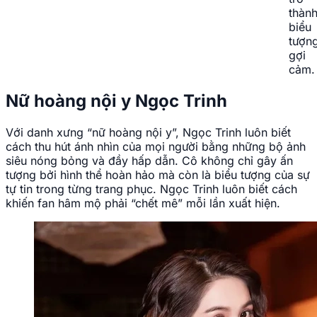
Tiểu
sử
nữ
hoàn
nội