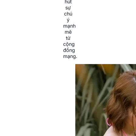
hút
sự
chú
ý
mạnh
mẽ
từ
cộng
đồng
mạng.