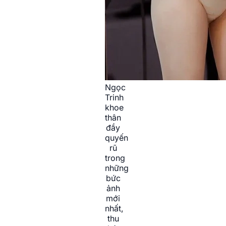
Ngọc
Trinh
khoe
thân
đầy
quyến
rũ
trong
những
bức
ảnh
mới
nhất,
thu