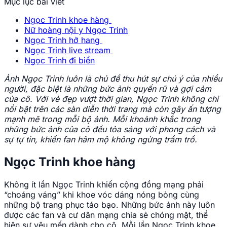
Mục lục bài viết
Ngọc Trinh khoe hàng
Nữ hoàng nội y Ngọc Trinh
Ngọc Trinh hở hang
Ngọc Trinh live stream
Ngọc Trinh đi biển
Ảnh Ngọc Trinh luôn là chủ đề thu hút sự chú ý của nhiều
người, đặc biệt là những bức ảnh quyến rũ và gợi cảm
của cô. Với vẻ đẹp vượt thời gian, Ngọc Trinh không chỉ
nổi bật trên các sàn diễn thời trang mà còn gây ấn tượng
mạnh mẽ trong mỗi bộ ảnh. Mỗi khoảnh khắc trong
những bức ảnh của cô đều tỏa sáng với phong cách và
sự tự tin, khiến fan hâm mộ không ngừng trầm trồ.
Ngọc Trinh khoe hàng
Không ít lần Ngọc Trinh khiến cộng đồng mạng phải
“choáng váng” khi khoe vóc dáng nóng bỏng cùng
những bộ trang phục táo bạo. Những bức ảnh này luôn
được các fan và cư dân mạng chia sẻ chóng mặt, thể
hiện sự yêu mến dành cho cô. Mỗi lần Ngọc Trinh khoe