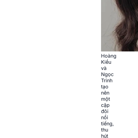
Hoàng
Kiều
và
Ngọc
Trinh
tạo
nên
một
cặp
đôi
nổi
tiếng,
thu
hút