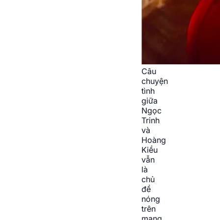
Câu
chuyện
tình
giữa
Ngọc
Trinh
và
Hoàng
Kiều
vẫn
là
chủ
đề
nóng
trên
mạng