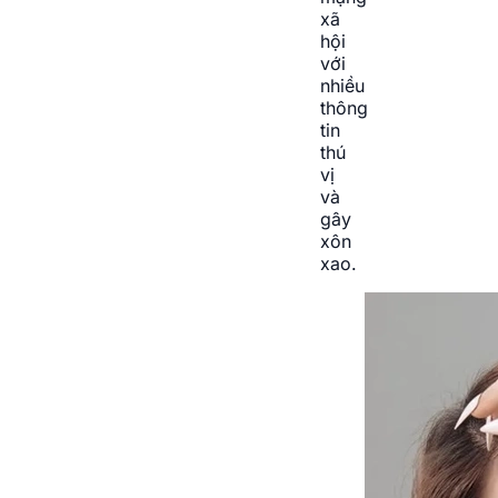
xã
hội
với
nhiều
thông
tin
thú
vị
và
gây
xôn
xao.