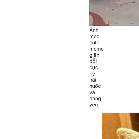
Ảnh
mèo
cute
meme
giận
dỗi
cực
kỳ
hài
hước
và
đáng
yêu.