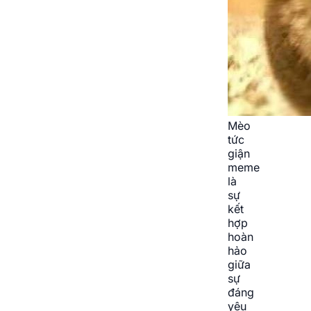
Mèo
tức
giận
meme
là
sự
kết
hợp
hoàn
hảo
giữa
sự
đáng
yêu