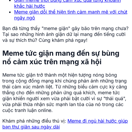
Giận meme thổi bùng cảm xúc qua từng khoảnh
khắc hài hước
Meme giận dỗi thể hiện tình cảm mạnh mẽ với chút
ngây ngô
Bạn đã từng thấy "meme giận" gây bão trên mạng chưa?
Tại sao những hình ảnh giận dữ lại mang đến tiếng cười
và sự thích thú? Cùng khám phá ngay!
Meme tức giận mang đến sự bùng
nổ cảm xúc trên mạng xã hội
Meme tức giận trở thành một hiện tượng nóng bỏng
trong cộng đồng mạng khi chúng phản ánh những trạng
thái cảm xúc mãnh liệt. Từ những biểu cảm cực kỳ căng
thẳng cho đến những phản ứng quá khích, meme tức
giận khiến người xem vừa phải bật cười vì sự "thái quá",
vừa phải thừa nhận sức mạnh lan tỏa của nó trong các
cuộc tranh luận online.
Khám phá những điều thú vị:
Meme đi ngủ hài hước giúp
bạn thư giãn sau ngày dài