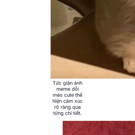
Tức giận ảnh
meme dỗi
mèo cute thể
hiện cảm xúc
rõ ràng qua
từng chi tiết.