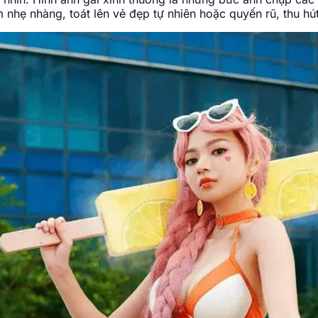
 nhẹ nhàng, toát lên vẻ đẹp tự nhiên hoặc quyến rũ, thu hút