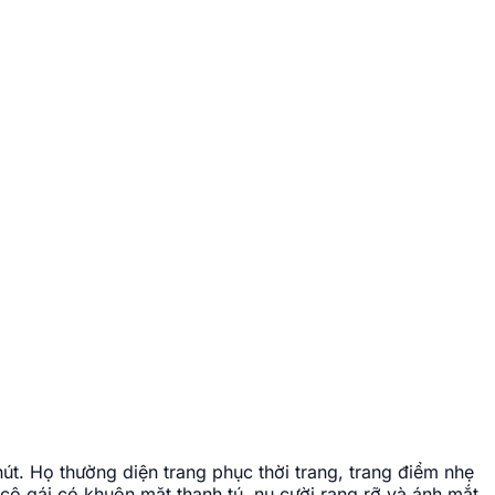
út. Họ thường diện trang phục thời trang, trang điểm nhẹ
 cô gái có khuôn mặt thanh tú, nụ cười rạng rỡ và ánh mắt