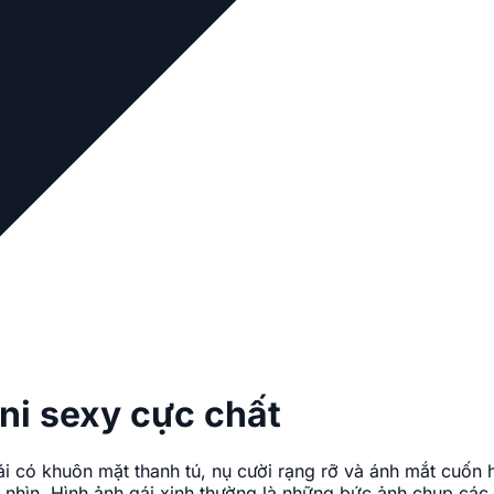
ini sexy cực chất
i có khuôn mặt thanh tú, nụ cười rạng rỡ và ánh mắt cuốn h
h nhìn. Hình ảnh gái xinh thường là những bức ảnh chụp các