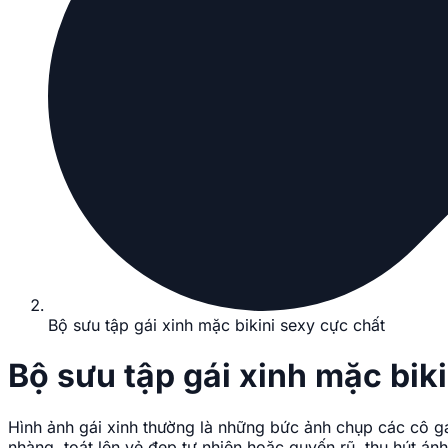
Bộ sưu tập gái xinh mặc bikini sexy cực chất
Bộ sưu tập gái xinh mặc bik
Hình ảnh gái xinh thường là những bức ảnh chụp các cô gá
nhàng, toát lên vẻ đẹp tự nhiên hoặc quyến rũ, thu hút án