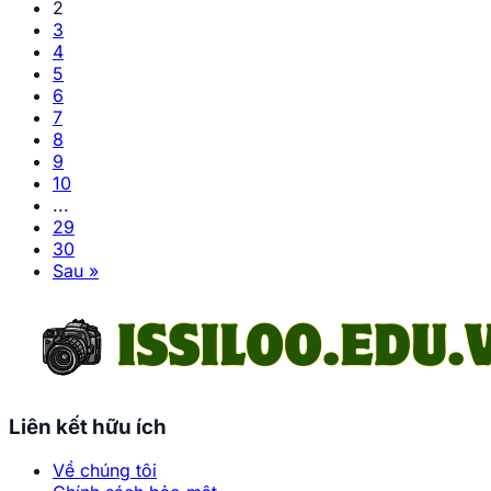
2
3
4
5
6
7
8
9
10
...
29
30
Sau »
Liên kết hữu ích
Về chúng tôi