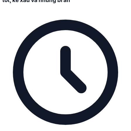
tốt, kẻ xấu và những bí ẩn