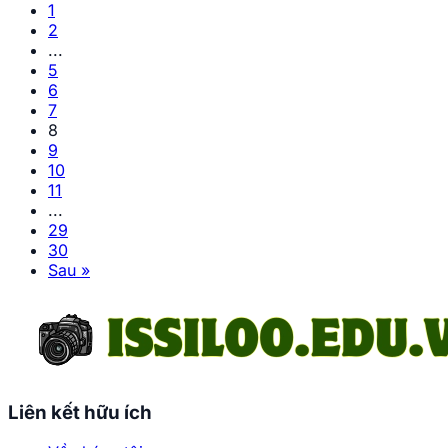
1
2
...
5
6
7
8
9
10
11
...
29
30
Sau »
Liên kết hữu ích