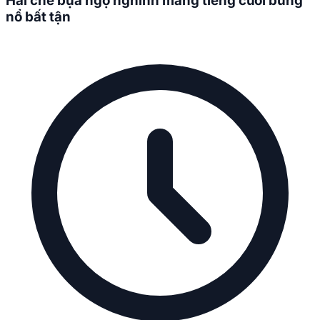
Hài chế bựa ngộ nghĩnh mang tiếng cười bùng
nổ bất tận