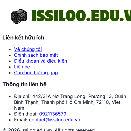
1
2
3
4
5
6
7
8
9
10
...
29
30
Sau »
Liên kết hữu ích