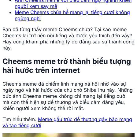
Ảnh Cheems meme với biểu cảm ngộ nghĩnh khiến
người xem say mê
Meme Cheems chúa hề mang lại tiếng cười không
ngừng nghỉ
Bạn đã từng thấy meme Cheems chưa? Tại sao meme
Cheems lại trở nên nổi tiếng và được yêu thích đến vậy?
Hãy cùng khám phá những lý do đằng sau sự thành công
này.
Cheems meme trở thành biểu tượng
hài hước trên internet
Cheems meme đã chiếm lĩnh mạng xã hội nhờ vào sự
ngây ngô và hài hước của chú chó Shiba Inu này. Những
bức ảnh Cheems meme không chỉ mang lại tiếng cười
mà còn thể hiện sự dễ thương và biểu cảm đáng yêu,
khiến người xem không thể rời mắt.
Tìm hiểu thêm:
Meme gấu trúc dễ thương gây bão mạng
và tạo tiếng cười