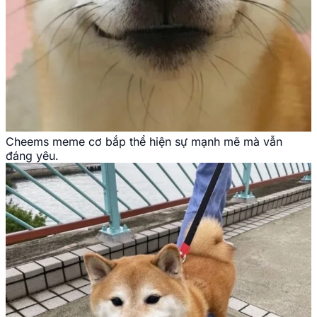
Cheems meme cơ bắp thể hiện sự mạnh mẽ mà vẫn
đáng yêu.