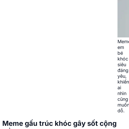
Mem
em
bé
khóc
siêu
đáng
yêu,
khiến
ai
nhìn
cũng
muố
dỗ.
Meme gấu trúc khóc gây sốt cộng