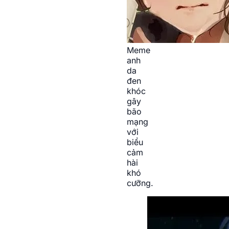
Meme
anh
da
đen
khóc
gây
bão
mạng
với
biểu
cảm
hài
khó
cưỡng.