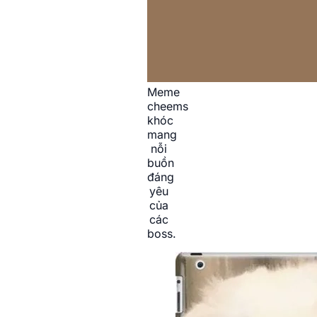
Meme
cheems
khóc
mang
nỗi
buồn
đáng
yêu
của
các
boss.