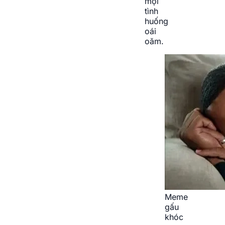
mọi
tình
huống
oái
oăm.
Meme
gấu
khóc