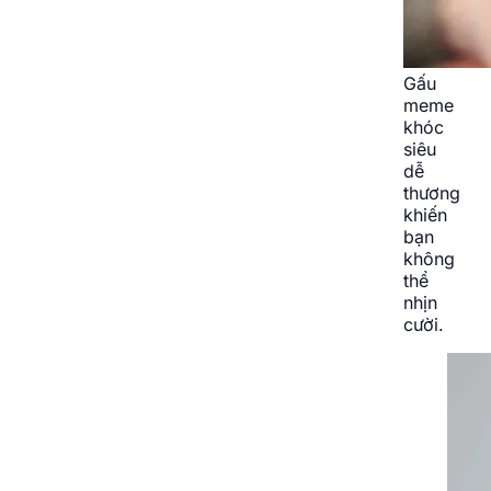
Gấu
meme
khóc
siêu
dễ
thương
khiến
bạn
không
thể
nhịn
cười.