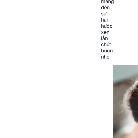
mang
đến
sự
hài
hước
xen
lẫn
chút
buồn
nhẹ.