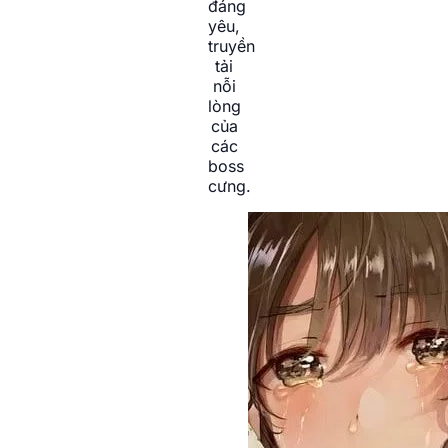
đáng
yêu,
truyền
tải
nỗi
lòng
của
các
boss
cưng.