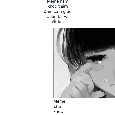
Meme nằm
khóc thấm
đẫm cảm giác
buồn bã và
bất lực.
Meme
chó
khóc