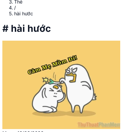
Thẻ
/
hài hước
#
hài hước