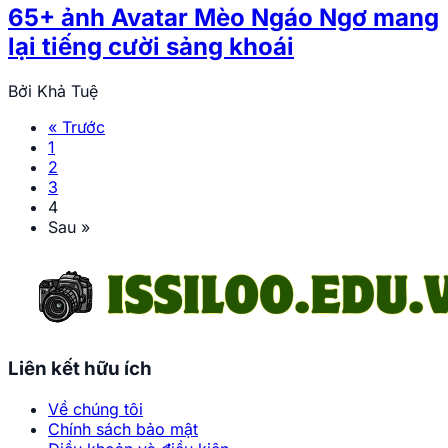
65+ ảnh Avatar Mèo Ngáo Ngơ mang
lại tiếng cười sảng khoái
Bởi
Khả Tuệ
« Trước
1
2
3
4
Sau »
Liên kết hữu ích
Về chúng tôi
Chính sách bảo mật