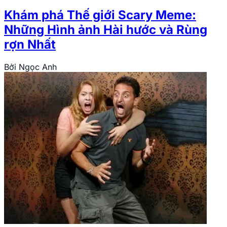
Khám phá Thế giới Scary Meme:
Những Hình ảnh Hài hước và Rùng
rợn Nhất
Bởi
Ngọc Anh