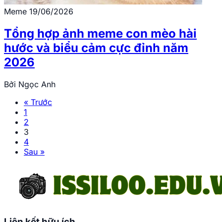
Meme
19/06/2026
Tổng hợp ảnh meme con mèo hài
hước và biểu cảm cực đỉnh năm
2026
Bởi
Ngọc Anh
« Trước
1
2
3
4
Sau »
Liên kết hữu ích