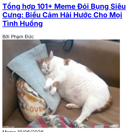
Tổng hợp 101+ Meme Đói Bụng Siêu
Cưng: Biểu Cảm Hài Hước Cho Mọi
Tình Huống
Bởi
Phạm Đức