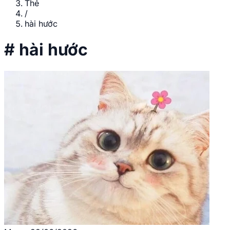
Thẻ
/
hài hước
#
hài hước