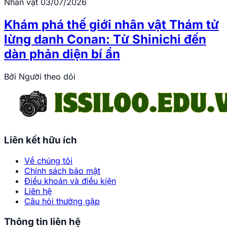
Nhân vật
03/07/2026
Khám phá thế giới nhân vật Thám tử
lừng danh Conan: Từ Shinichi đến
dàn phản diện bí ẩn
Bởi
Người theo dõi
Liên kết hữu ích
Về chúng tôi
Chính sách bảo mật
Điều khoản và điều kiện
Liên hệ
Câu hỏi thường gặp
Thông tin liên hệ