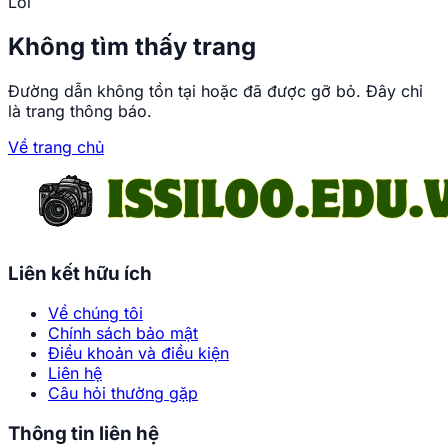
Lỗi
Không tìm thấy trang
Đường dẫn không tồn tại hoặc đã được gỡ bỏ. Đây chỉ
là trang thông báo.
Về trang chủ
Trang chủ
Những khoảnh khắc ảnh
Liên kết hữu ích
YUNA khiến fan không
thể rời mắt
Về chúng tôi
Chính sách bảo mật
Điều khoản và điều kiện
Phạm Đức
Liên hệ
•
Câu hỏi thường gặp
Thông tin liên hệ