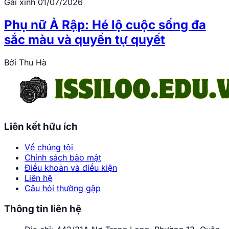
Gái xinh
01/07/2026
Phụ nữ Ả Rập: Hé lộ cuộc sống đa
sắc màu và quyền tự quyết
Bởi
Thu Hà
Liên kết hữu ích
Về chúng tôi
Chính sách bảo mật
Điều khoản và điều kiện
Liên hệ
Câu hỏi thường gặp
Thông tin liên hệ