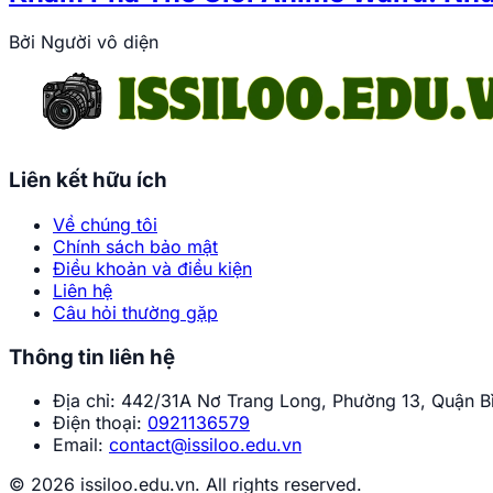
Bởi
Người vô diện
Liên kết hữu ích
Về chúng tôi
Chính sách bảo mật
Điều khoản và điều kiện
Liên hệ
Câu hỏi thường gặp
Thông tin liên hệ
Địa chỉ:
442/31A Nơ Trang Long, Phường 13, Quận Bì
Điện thoại:
0921136579
Email:
contact@issiloo.edu.vn
© 2026 issiloo.edu.vn. All rights reserved.