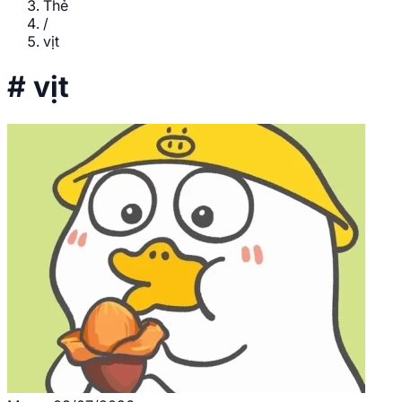
Thẻ
/
vịt
#
vịt