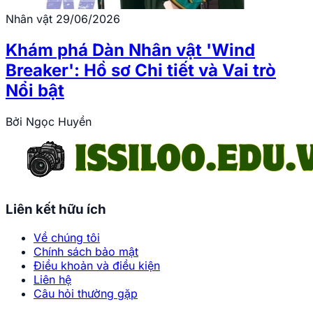
Nhân vật
29/06/2026
Khám phá Dàn Nhân vật 'Wind
Breaker': Hồ sơ Chi tiết và Vai trò
Nổi bật
Bởi
Ngọc Huyền
Liên kết hữu ích
Về chúng tôi
Chính sách bảo mật
Điều khoản và điều kiện
Liên hệ
Câu hỏi thường gặp