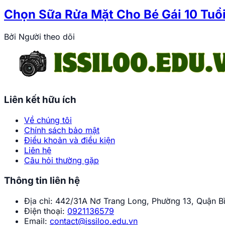
Chọn Sữa Rửa Mặt Cho Bé Gái 10 Tuổi
Bởi
Người theo dõi
Liên kết hữu ích
Về chúng tôi
Chính sách bảo mật
Điều khoản và điều kiện
Liên hệ
Câu hỏi thường gặp
Thông tin liên hệ
Địa chỉ:
442/31A Nơ Trang Long, Phường 13, Quận Bì
Điện thoại:
0921136579
Email:
contact@issiloo.edu.vn