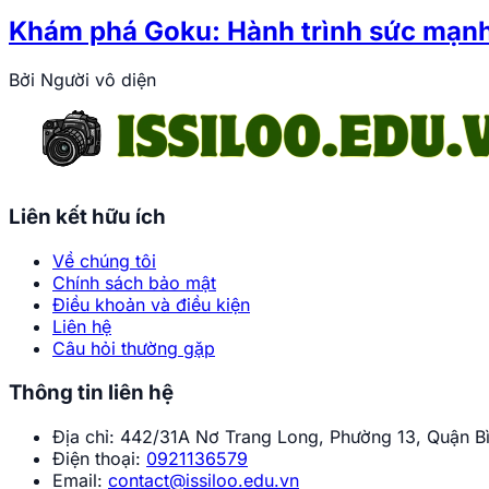
Khám phá Goku: Hành trình sức mạnh
Bởi
Người vô diện
Liên kết hữu ích
Về chúng tôi
Chính sách bảo mật
Điều khoản và điều kiện
Liên hệ
Câu hỏi thường gặp
Thông tin liên hệ
Địa chỉ:
442/31A Nơ Trang Long, Phường 13, Quận Bì
Điện thoại:
0921136579
Email:
contact@issiloo.edu.vn