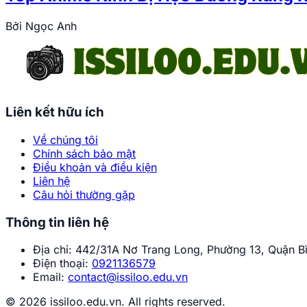
Bởi
Ngọc Anh
Liên kết hữu ích
Về chúng tôi
Chính sách bảo mật
Điều khoản và điều kiện
Liên hệ
Câu hỏi thường gặp
Thông tin liên hệ
Địa chỉ:
442/31A Nơ Trang Long, Phường 13, Quận Bì
Điện thoại:
0921136579
Email:
contact@issiloo.edu.vn
© 2026 issiloo.edu.vn. All rights reserved.