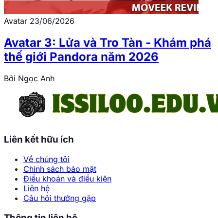
Avatar
23/06/2026
Avatar 3: Lửa và Tro Tàn - Khám phá
thế giới Pandora năm 2026
Bởi
Ngọc Anh
Liên kết hữu ích
Về chúng tôi
Chính sách bảo mật
Điều khoản và điều kiện
Liên hệ
Câu hỏi thường gặp
Thông tin liên hệ