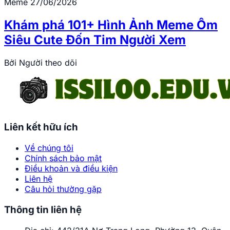
Meme
27/06/2026
Khám phá 101+ Hình Ảnh Meme Ôm
Siêu Cute Đốn Tim Người Xem
Bởi
Người theo dõi
Liên kết hữu ích
Về chúng tôi
Chính sách bảo mật
Điều khoản và điều kiện
Liên hệ
Câu hỏi thường gặp
Thông tin liên hệ