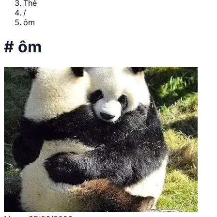
Thẻ
/
ôm
#
ôm