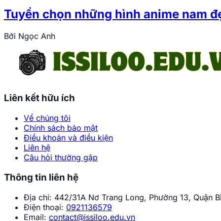
Tuyển chọn những hình anime nam đẹ
Bởi
Ngọc Anh
Liên kết hữu ích
Về chúng tôi
Chính sách bảo mật
Điều khoản và điều kiện
Liên hệ
Câu hỏi thường gặp
Thông tin liên hệ
Địa chỉ:
442/31A Nơ Trang Long, Phường 13, Quận Bì
Điện thoại:
0921136579
Email:
contact@issiloo.edu.vn