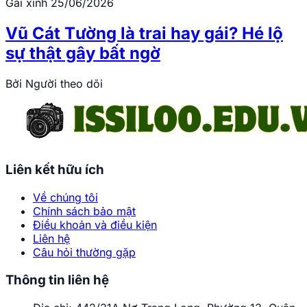
Gái xinh
25/06/2026
Vũ Cát Tường là trai hay gái? Hé lộ
sự thật gây bất ngờ
Bởi
Người theo dõi
Liên kết hữu ích
Về chúng tôi
Chính sách bảo mật
Điều khoản và điều kiện
Liên hệ
Câu hỏi thường gặp
Thông tin liên hệ