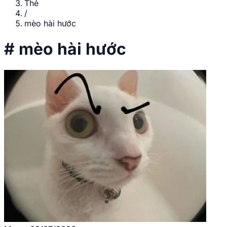
Thẻ
/
mèo hài hước
#
mèo hài hước