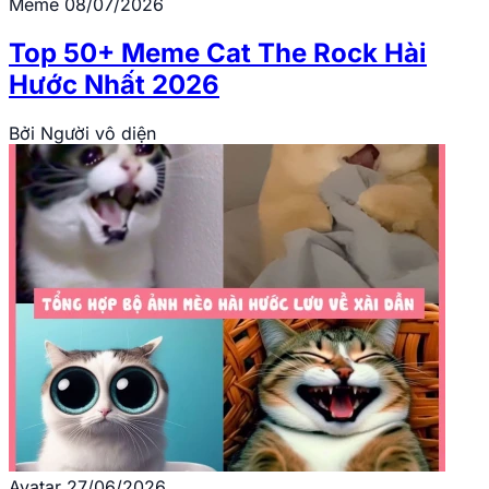
Meme
08/07/2026
Top 50+ Meme Cat The Rock Hài
Hước Nhất 2026
Bởi
Người vô diện
Avatar
27/06/2026