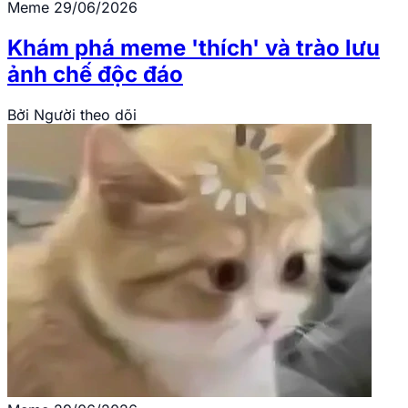
Meme
29/06/2026
Khám phá meme 'thích' và trào lưu
ảnh chế độc đáo
Bởi
Người theo dõi