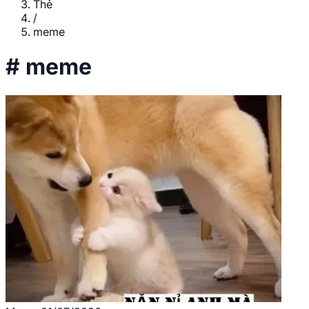
Thẻ
/
meme
#
meme