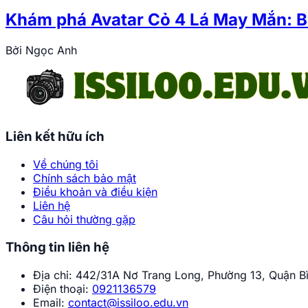
Khám phá Avatar Cỏ 4 Lá May Mắn: B
Bởi
Ngọc Anh
Liên kết hữu ích
Về chúng tôi
Chính sách bảo mật
Điều khoản và điều kiện
Liên hệ
Câu hỏi thường gặp
Thông tin liên hệ
Địa chỉ:
442/31A Nơ Trang Long, Phường 13, Quận Bì
Điện thoại:
0921136579
Email:
contact@issiloo.edu.vn